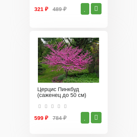
321 ₽
489 ₽
Церцис Пинкбуд
(саженец до 50 см)
599 ₽
784 ₽