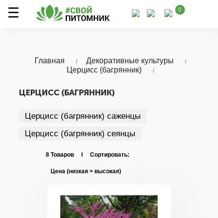
0
Главная
Декоративные культуры
Церцисс (багрянник)
ЦЕРЦИСС (БАГРЯННИК)
Церцисс (багрянник) саженцы
Церцисс (багрянник) сеянцы
8 Товаров I Сортировать: