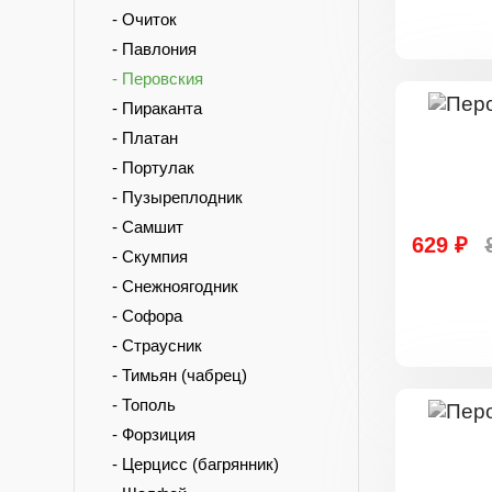
- Очиток
- Павлония
- Перовския
- Пираканта
- Платан
- Портулак
- Пузыреплодник
- Самшит
629 ₽
- Скумпия
- Снежноягодник
- Софора
- Страусник
- Тимьян (чабрец)
- Тополь
- Форзиция
- Церцисс (багрянник)