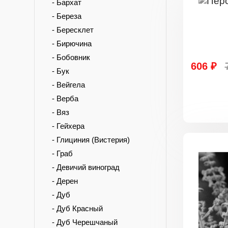
- Бархат
- Береза
- Бересклет
- Бирючина
- Бобовник
606 ₽
- Бук
- Вейгела
- Верба
- Вяз
- Гейхера
- Глициния (Вистерия)
- Граб
- Девичий виноград
- Дерен
- Дуб
- Дуб Красный
- Дуб Черешчаный