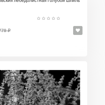
Перовския
лебедолис
Голубой
Шпиль
779 ₽
Перовския
лебедолис
Кружевно-
Голубая