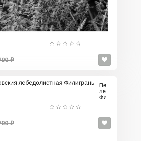
790 ₽
Перовския
лебедолистная
Филигрань
790 ₽