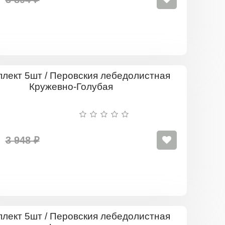
Комплект
5шт
/
Перовския
лебедолис
Кружевно-
Голубая
3 948 ₽
Комплект