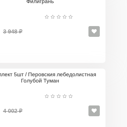
5шт
/
Перовския
лебедолис
Филигрань
3 948 ₽
Комплект
5шт
/
Перовския
лебедолис
Голубой
Туман
4 002 ₽