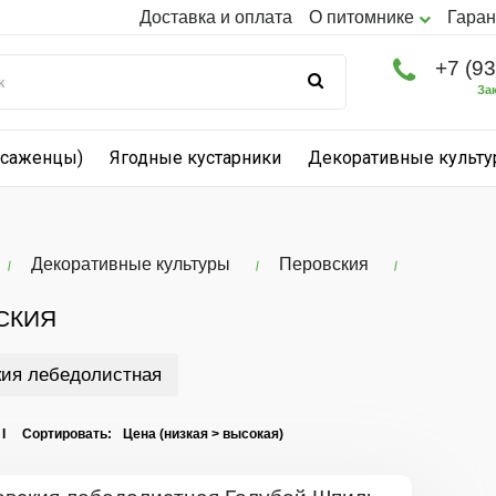
Доставка и оплата
О питомнике
Гаран
+7 (9
За
(саженцы)
Ягодные кустарники
Декоративные культ
Декоративные культуры
Перовския
СКИЯ
кия лебедолистная
 I Сортировать: