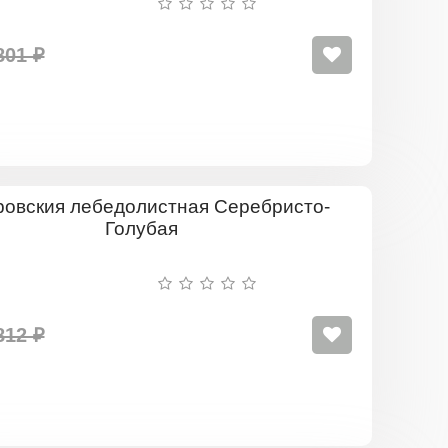
801 ₽
Перовския
лебедолис
Серебрист
Голубая
812 ₽