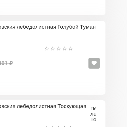
Перовския
лебедолис
Голубой
Туман
801 ₽
Перовския
лебедолистна
Тоскующая