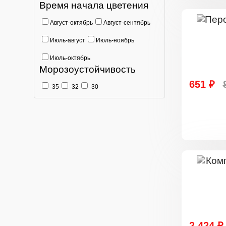
Время начала цветения
Август-октябрь
Август-сентябрь
Июль-август
Июль-ноябрь
Июль-октябрь
Морозоустойчивость
651 ₽
-35
-32
-30
2 424 ₽