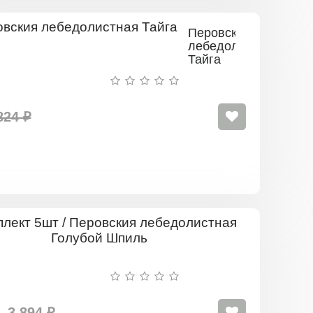
Перовския
лебедолистная
Тайга
824 ₽
Комплект
5шт
/
Перовския
лебедолис
Голубой
Шпиль
3 894 ₽