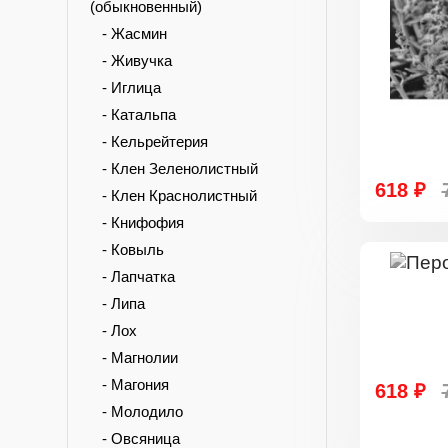
(обыкновенный)
- Жасмин
- Живучка
- Иглица
- Катальпа
- Кельрейтерия
- Клен Зеленолистный
618 ₽
- Клен Краснолистный
- Книфофия
- Ковыль
- Лапчатка
- Липа
- Лох
- Магнолии
- Магония
618 ₽
- Молодило
- Овсяница