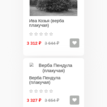
Ива Козья (верба
плакучая)
3 312 ₽
3 644 ₽
Верба Пендула
(плакучая)
3 327 ₽
3 654 ₽