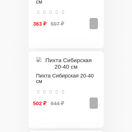
см
363 ₽
507 ₽
Пихта Сибирская 20-40
см
502 ₽
644 ₽