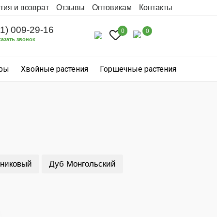
тия и возврат
Отзывы
Оптовикам
Контакты
31) 009-29-16
0
0
казать звонок
уры
Хвойные растения
Горшечные растения
никовый
Дуб Монгольский