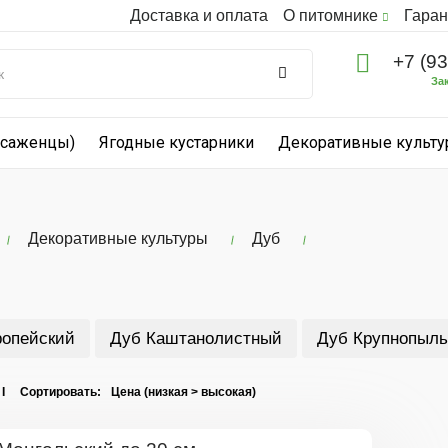
Доставка и оплата
О питомнике
Гаран
+7 (9
За
(саженцы)
Ягодные кустарники
Декоративные культ
Декоративные культуры
Дуб
ропейский
Дуб Каштанолистный
Дуб Крупнопыль
 I Сортировать: