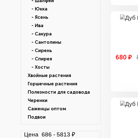
- Шалфей
- Юкка
- Ясень
- Ива
- Сакура
- Сантолины
- Сирень
680 ₽
- Спирея
- Хосты
Хвойные растения
Горшечные растения
Полезности для садовода
Черенки
Саженцы оптом
Подвои
Цена
686
-
5813
₽