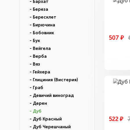
- Бархат
- Береза
- Бересклет
- Бирючина
- Бобовник
507 ₽
- Бук
- Вейгела
- Верба
- Вяз
- Гейхера
- Глициния (Вистерия)
- Граб
- Девичий виноград
- Дерен
- Дуб
522 ₽
- Дуб Красный
- Дуб Черешчаный