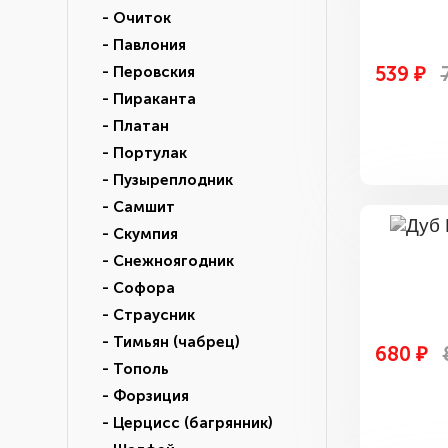
- Очиток
- Павлония
539 ₽
- Перовския
- Пираканта
- Платан
- Портулак
- Пузыреплодник
- Самшит
- Скумпия
- Снежноягодник
- Софора
- Страусник
- Тимьян (чабрец)
680 ₽
- Тополь
- Форзиция
- Церцисс (багрянник)