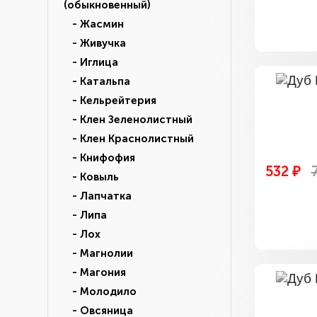
(обыкновенный)
- Жасмин
- Живучка
- Иглица
- Катальпа
- Кельрейтерия
- Клен Зеленолистный
- Клен Краснолистный
- Книфофия
532 ₽
- Ковыль
- Лапчатка
- Липа
- Лох
- Магнолии
- Магония
- Молодило
- Овсяница